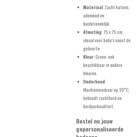
Materiaal
: Zacht katoen,
ademend en
huidvriendelijk.
Afmeting
: 75 x 75 cm,
ideaal voor baby’s vanaf de
geboorte.
Kleur
: Groen, ook
beschikbaar in andere
kleuren.
Onderhoud
:
Machinewasbaar op 30°C,
behoudt zachtheid en
borduurkwaliteit.
Bestel nu jouw
gepersonaliseerde
badcape