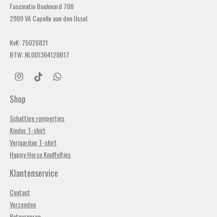
Fascinatio Boulevard 708
2909 VA Capelle aan den IJssel
KvK: 75026821
BTW: NL001364128B17
I
T
W
n
i
h
s
k
a
Shop
t
T
t
a
o
s
Schattige rompertjes
g
k
A
Kinder T-shirt
r
p
a
p
Verjaardag T-shirt
m
Happy Horse Knuffeltjes
Klantenservice
Contact
Verzenden
Retourneren