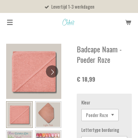
Levertijd 1-3 werkdagen
Ga
direct
naar
de
hoofdinhoud
Badcape Naam -
Poeder Roze
€ 18,99
Kleur
Lettertype borduring