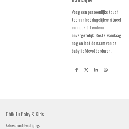
Voeg een persoonlijke touch
toe aan het dagelijkse ritueel
en maak dit cadeau
onvergetelijk. Bestel vandaag
nog en laat de naam van de
baby liefdevol borduren.
D
D
S
D
e
e
h
e
l
e
a
l
e
l
r
e
n
e
n
Chikitu Baby & Kids
Adres: hoofdvestiging: