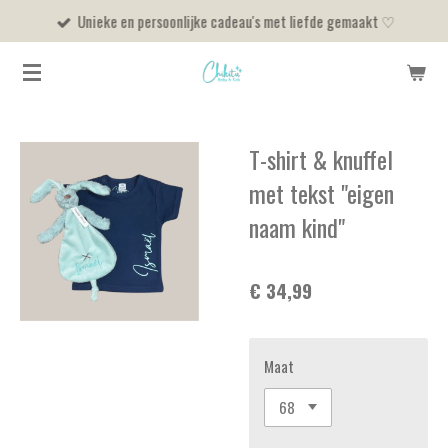
Unieke en persoonlijke cadeau's met liefde gemaakt ♡
Ga
direct
naar
de
hoofdinhoud
T-shirt & knuffel
met tekst "eigen
naam kind"
€ 34,99
Maat