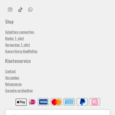
I
T
W
n
i
h
s
k
a
Shop
t
T
t
a
o
s
Schattige rompertjes
g
k
A
Kinder T-shirt
r
p
a
p
Verjaardag T-shirt
m
Happy Horse Knuffeltjes
Klantenservice
Contact
Verzenden
Retourneren
Garantie en klachten
Algemene voorwaarden
Privacybeleid