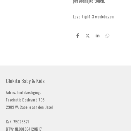
persoonlijke touch.
Levertijd:1-3 werkdagen
D
D
S
D
e
e
h
e
l
e
a
l
e
l
r
e
n
e
n
Chikitu Baby & Kids
Adres: hoofdvestiging:
Fascinatio Boulevard 708
2909 VA Capelle aan den IJssel
KvK: 75026821
BTW: NL001364128B17