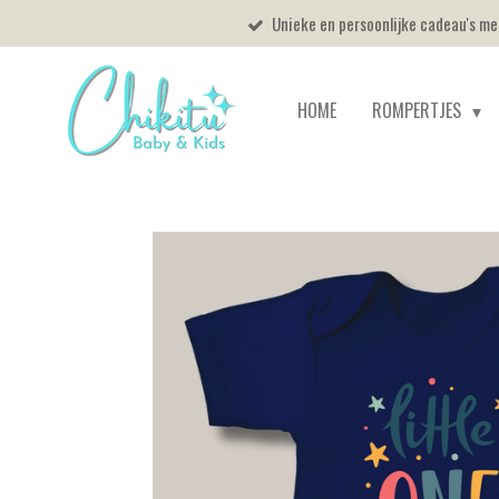
Unieke en persoonlijke cadeau's m
Ga
direct
naar
HOME
ROMPERTJES
de
hoofdinhoud