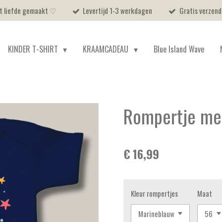
et liefde gemaakt ♡
Levertijd 1-3 werkdagen
Gratis verzend
KINDER T-SHIRT
KRAAMCADEAU
Blue Island Wave
Rompertje met
€ 16,99
Kleur rompertjes
Maat