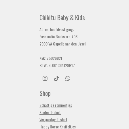
Chikitu Baby & Kids
Adres: hoofdvestiging:
Fascinatio Boulevard 708
2909 VA Capelle aan den IJssel
KvK: 75026821
BTW: NL001364128B17
I
T
W
n
i
h
s
k
a
Shop
t
T
t
a
o
s
Schattige rompertjes
g
k
A
r
p
Kinder T-shirt
a
p
Verjaardag T-shirt
m
Happy Horse Knuffeltjes