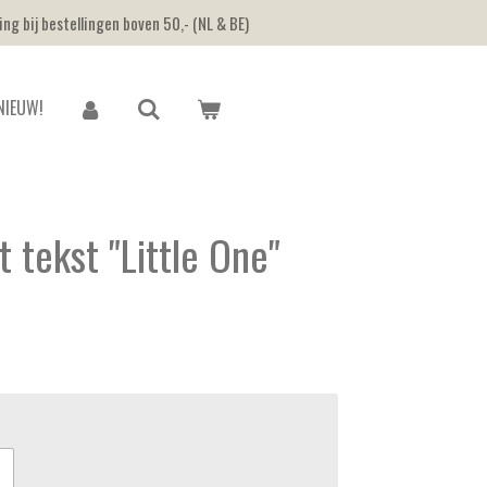
ing bij bestellingen boven 50,- (NL & BE)
NIEUW!
 tekst "Little One"