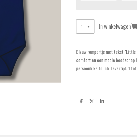
In winkelwagen
Blauw rompertje met tekst "Littl
comfort en een mooie boodschap in
persoonlijke touch. Levertijd: 1 t
D
D
S
e
e
h
l
e
a
e
l
r
n
e