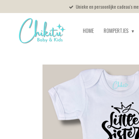
Unieke en persoonlijke cadeau's m
Ga
direct
naar
HOME
ROMPERTJES
de
hoofdinhoud