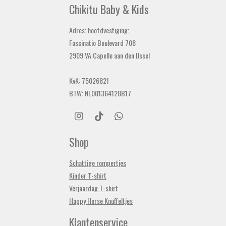
Chikitu Baby & Kids
Adres: hoofdvestiging:
Fascinatio Boulevard 708
2909 VA Capelle aan den IJssel
KvK: 75026821
BTW: NL001364128B17
I
T
W
n
i
h
s
k
a
Shop
t
T
t
a
o
s
Schattige rompertjes
g
k
A
r
p
Kinder T-shirt
a
p
Verjaardag T-shirt
m
Happy Horse Knuffeltjes
Klantenservice