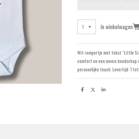
In winkelwagen
Wit rompertje met tekst "Little S
comfort en een mooie boodschap in
persoonlijke touch. Levertijd: 1 t
D
D
S
e
e
h
l
e
a
e
l
r
n
e