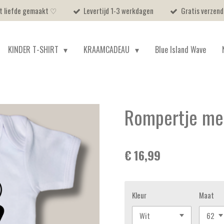
et liefde gemaakt ♡
Levertijd 1-3 werkdagen
Gratis verzend
KINDER T-SHIRT
KRAAMCADEAU
Blue Island Wave
Rompertje met 
€ 16,99
Kleur
Maat