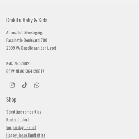
Chikitu Baby & Kids
Adres: hoofdvestiging:
Fascinatio Boulevard 708
2909 VA Capelle aan den IJssel
KvK: 75026821
BTW: NL001364128B17
I
T
W
n
i
h
s
k
a
Shop
t
T
t
a
o
s
Schattige rompertjes
g
k
A
Kinder T-shirt
r
p
a
p
Verjaardag T-shirt
m
Happy Horse Knuffeltjes